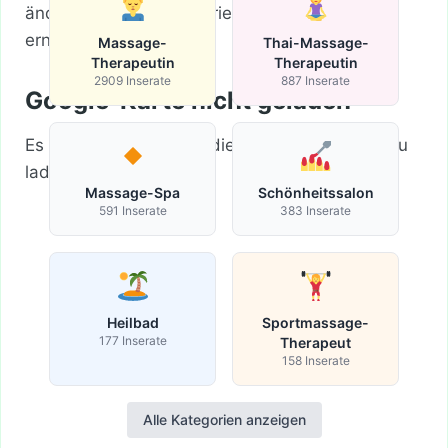
ändere deine Suchkriterien und versuche es
erneut.
Massage-
Thai-Massage-
Therapeutin
Therapeutin
2909 Inserate
887 Inserate
Google-Karte nicht geladen
Es ist leider unmöglich die Google-Maps-API zu
laden.
Massage-Spa
Schönheitssalon
591 Inserate
383 Inserate
Heilbad
Sportmassage-
177 Inserate
Therapeut
158 Inserate
Alle Kategorien anzeigen