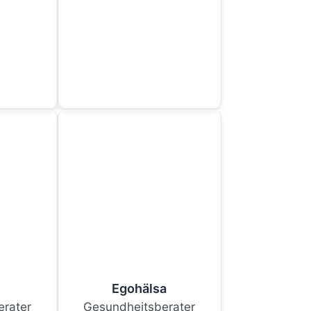
g
Egohälsa
rater
Gesundheitsberater