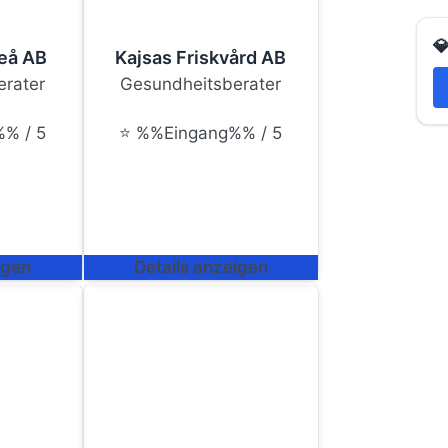

leå AB
Kajsas Friskvård AB
rater
Gesundheitsberater
% / 5
⭐ %%Eingang%% / 5
igen
Details anzeigen