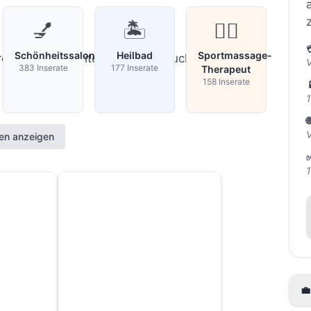
💅
🏝️
🏋️‍♀️
Schönheitssalon
Heilbad
Sportmassage-
e deine Suchkriterien und versuche es erneut.
383 Inserate
177 Inserate
Therapeut
158 Inserate
1

en.
ien anzeigen
✅
1
💼