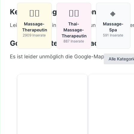
Keine Einträge gefunden
💆‍♂️
🧘‍♀️
🔸
Massage-
Thai-
Massage-
Leider wurden keine Einträge gefunden. Bitte änder
Therapeutin
Massage-
Spa
2909 Inserate
591 Inserate
Therapeutin
Google-Karte nicht geladen
887 Inserate
Es ist leider unmöglich die Google-Maps-API zu lad
Alle Kategor