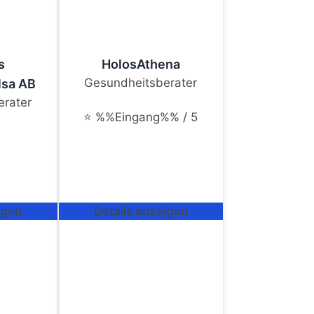
s
HolosAthena
Gesundheitsberater
lsa AB
rater
⭐ %%Eingang%% / 5
igen
Details anzeigen