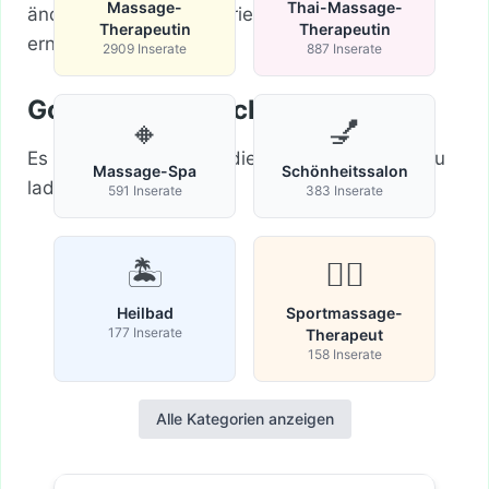
Massage-
Thai-Massage-
ändere deine Suchkriterien und versuche es
Therapeutin
Therapeutin
erneut.
2909 Inserate
887 Inserate
Google-Karte nicht geladen
🔸
💅
Es ist leider unmöglich die Google-Maps-API zu
Massage-Spa
Schönheitssalon
laden.
591 Inserate
383 Inserate
🏝️
🏋️‍♀️
Heilbad
Sportmassage-
177 Inserate
Therapeut
158 Inserate
Alle Kategorien anzeigen