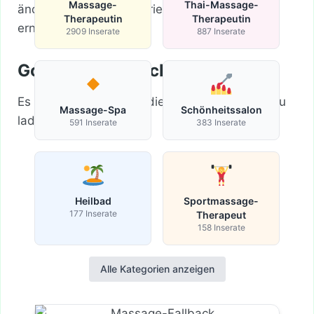
Massage-
Thai-Massage-
ändere deine Suchkriterien und versuche es
Therapeutin
Therapeutin
erneut.
2909 Inserate
887 Inserate
Google-Karte nicht geladen
Es ist leider unmöglich die Google-Maps-API zu
Massage-Spa
Schönheitssalon
laden.
591 Inserate
383 Inserate
Heilbad
Sportmassage-
177 Inserate
Therapeut
158 Inserate
Alle Kategorien anzeigen