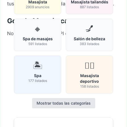
Masajista
Masajista tailandés
tus criterios de búsqueda y vuelva a intentarlo.
2909 anuncios
887 listados
Google Map sin cargar
🔸
💅
No se pudo cargar la API de Google Maps.
Spa de masajes
Salón de belleza
591 listados
383 listados
🏝️
🏋️‍♀️
Spa
Masajista
177 listados
deportivo
158 listados
Mostrar todas las categorías