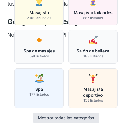
tus criterios de búsqueda y vuelva a intentarlo.
Masajista
Masajista tailandés
2909 anuncios
887 listados
Google Map sin cargar
No se pudo cargar la API de Google Maps.
Spa de masajes
Salón de belleza
591 listados
383 listados
Spa
Masajista
177 listados
deportivo
158 listados
Mostrar todas las categorías