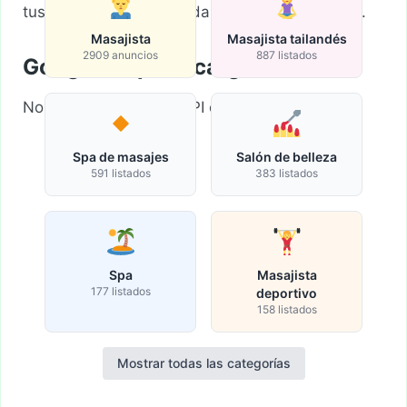
tus criterios de búsqueda y vuelva a intentarlo.
Masajista
Masajista tailandés
2909 anuncios
887 listados
Google Map sin cargar
No se pudo cargar la API de Google Maps.
Spa de masajes
Salón de belleza
591 listados
383 listados
Spa
Masajista
177 listados
deportivo
158 listados
Mostrar todas las categorías