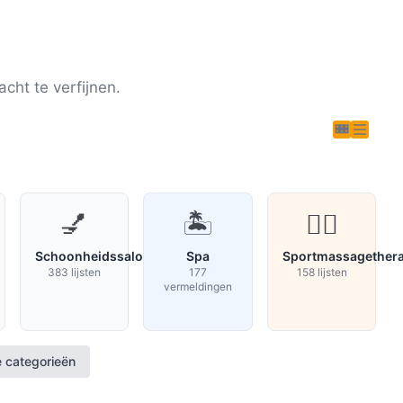
cht te verfijnen.
💅
🏝️
🏋️‍♀️
Schoonheidssalon
Spa
Sportmassagether
383 lijsten
177
158 lijsten
vermeldingen
e categorieën