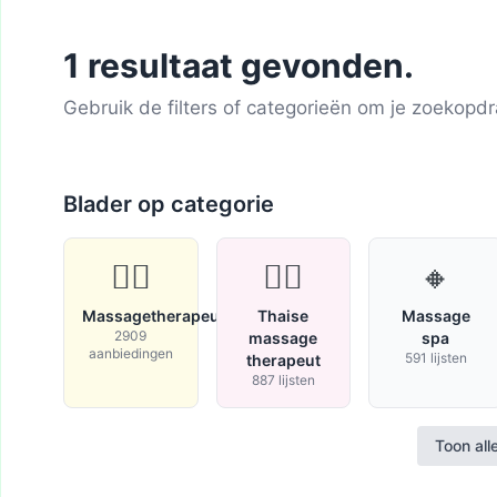
1 resultaat gevonden.
Gebruik de filters of categorieën om je zoekopdra
Blader op categorie
💆‍♂️
🧘‍♀️
🔸
Massagetherapeut
Thaise
Massage
2909
massage
spa
aanbiedingen
591 lijsten
therapeut
887 lijsten
Toon all