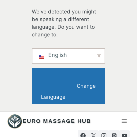
We've detected you might
be speaking a different
language. Do you want to
change to:
English
                        Change 
Language                    
Hopp
EURO MASSAGE HUB
til
innhold