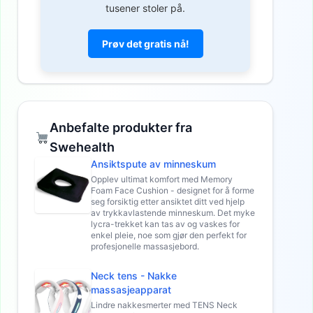
tusener stoler på.
Prøv det gratis nå!
Anbefalte produkter fra
Swehealth
Ansiktspute av minneskum
Opplev ultimat komfort med Memory
Foam Face Cushion - designet for å forme
seg forsiktig etter ansiktet ditt ved hjelp
av trykkavlastende minneskum. Det myke
lycra-trekket kan tas av og vaskes for
enkel pleie, noe som gjør den perfekt for
profesjonelle massasjebord.
Neck tens - Nakke
massasjeapparat
Lindre nakkesmerter med TENS Neck