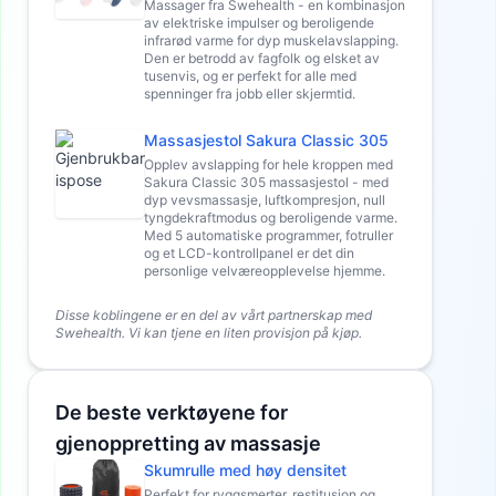
Massager fra Swehealth - en kombinasjon
av elektriske impulser og beroligende
infrarød varme for dyp muskelavslapping.
Den er betrodd av fagfolk og elsket av
tusenvis, og er perfekt for alle med
spenninger fra jobb eller skjermtid.
Massasjestol Sakura Classic 305
Opplev avslapping for hele kroppen med
Sakura Classic 305 massasjestol - med
dyp vevsmassasje, luftkompresjon, null
tyngdekraftmodus og beroligende varme.
Med 5 automatiske programmer, fotruller
og et LCD-kontrollpanel er det din
personlige velværeopplevelse hjemme.
Disse koblingene er en del av vårt partnerskap med
Swehealth. Vi kan tjene en liten provisjon på kjøp.
De beste verktøyene for
gjenoppretting av massasje
Skumrulle med høy densitet
Perfekt for ryggsmerter, restitusjon og