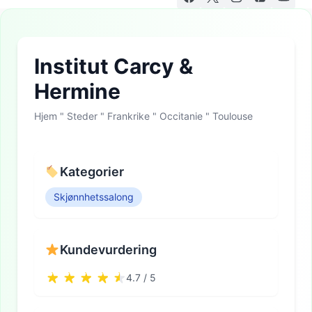
Institut Carcy &
Hermine
Hjem
"
Steder
"
Frankrike
"
Occitanie
"
Toulouse
Kategorier
Skjønnhetssalong
Kundevurdering
4.7 / 5