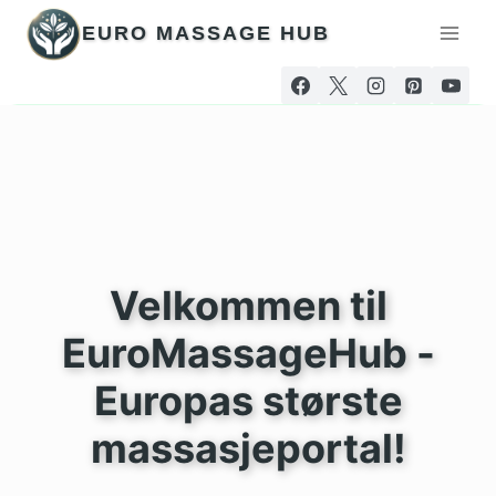
Hopp
EURO MASSAGE HUB
til
innhold
Velkommen til
EuroMassageHub -
Europas største
massasjeportal!