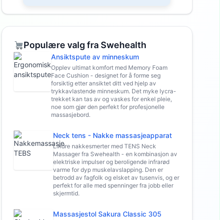
Populære valg fra Swehealth
Ansiktspute av minneskum
Opplev ultimat komfort med Memory Foam
Face Cushion - designet for å forme seg
forsiktig etter ansiktet ditt ved hjelp av
trykkavlastende minneskum. Det myke lycra-
trekket kan tas av og vaskes for enkel pleie,
noe som gjør den perfekt for profesjonelle
massasjebord.
Neck tens - Nakke massasjeapparat
Lindre nakkesmerter med TENS Neck
Massager fra Swehealth - en kombinasjon av
elektriske impulser og beroligende infrarød
varme for dyp muskelavslapping. Den er
betrodd av fagfolk og elsket av tusenvis, og er
perfekt for alle med spenninger fra jobb eller
skjermtid.
Massasjestol Sakura Classic 305