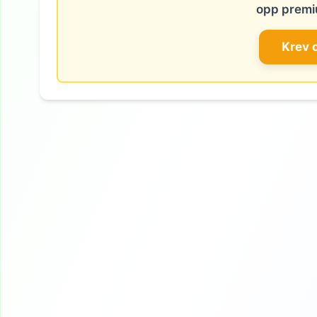
opp premi
Krev 