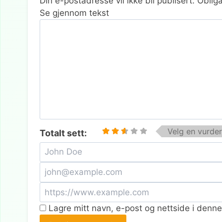
Din e-postadresse vil ikke bli publisert.
Obliga
Se gjennom tekst
Velg en vurder
Totalt sett:
Lagre mitt navn, e-post og nettside i denn