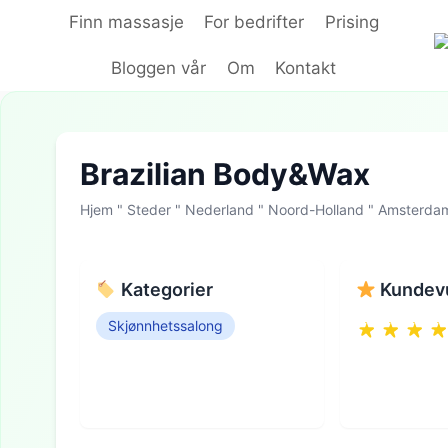
Hopp
Finn massasje
For bedrifter
Prising
til
innhold
Bloggen vår
Om
Kontakt
Brazilian Body&Wax
Hjem
"
Steder
"
Nederland
"
Noord-Holland
"
Amsterda
Kategorier
Kundevu
Skjønnhetssalong