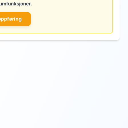
umfunksjoner.
oppføring