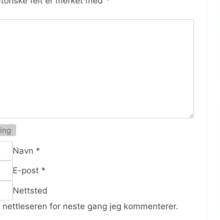
toriske felt er merket med
*
ing
Navn
*
E-post
*
Nettsted
e nettleseren for neste gang jeg kommenterer.