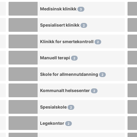
Medisinsk klinikk
3
Spesialisert klinikk
2
Klinikk for smertekontroll
2
Manuell terapi
2
Skole for allmennutdanning
2
Kommunalt helsesenter
2
Spesialskole
2
Legekontor
2