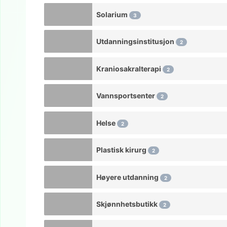
Solarium
3
Utdanningsinstitusjon
2
Kraniosakralterapi
2
Vannsportsenter
2
Helse
2
Plastisk kirurg
2
Høyere utdanning
2
Skjønnhetsbutikk
2