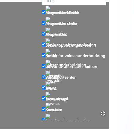
Akupunkturklinikk
Akupunkturskole
Akupunktør
Skole for voksenopplæring
Butikk for voksenunderholdning
Utøver av alternativ medisin
Vannsportsenter
Arena
Aromaterapi
Kunstner
Forening / organisasjon
Astrolog