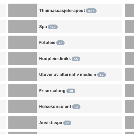
Thaimassasjeterapeut
887
Spa
177
Fotpleie
75
Hudpleieklinikk
55
Utøver av alternativ medisin
42
Frisørsalong
30
Helsekonsulent
25
Ansiktsspa
21