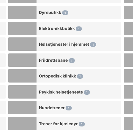
Dyrebutikk
1
Elektronikkbutikk
1
Helsetjenester i hjemmet
1
Friidrettsbane
1
Ortopedisk klinikk
1
Psykisk helsetjeneste
1
Hundetrener
1
Trener for kjæledyr
1