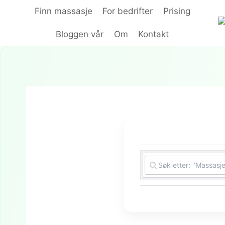
Hopp
Finn massasje
For bedrifter
Prising
til
innhold
Bloggen vår
Om
Kontakt