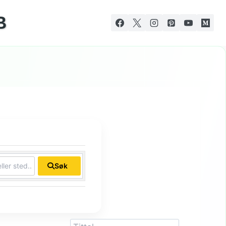
B
Søk