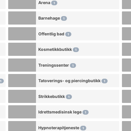
Arena
1
Barnehage
1
Offentlig bad
1
Kosmetikkbutikk
1
Treningssenter
1
Tatoverings- og piercingbutikk
1
1
Strikkebutikk
1
Idrettsmedisinsk lege
1
Hypnoterapitjeneste
1