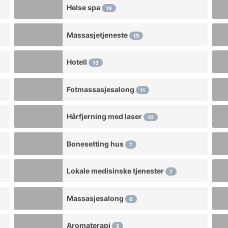
Helse spa
18
Massasjetjeneste
15
Hotell
13
Fotmassasjesalong
11
Hårfjerning med laser
10
Bonesetting hus
7
Lokale medisinske tjenester
7
Massasjesalong
6
Aromaterapi
5