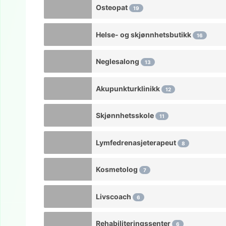
Osteopat
19
Helse- og skjønnhetsbutikk
16
Neglesalong
13
Akupunkturklinikk
12
Skjønnhetsskole
11
Lymfedrenasjeterapeut
8
Kosmetolog
7
Livscoach
6
Rehabiliteringssenter
6