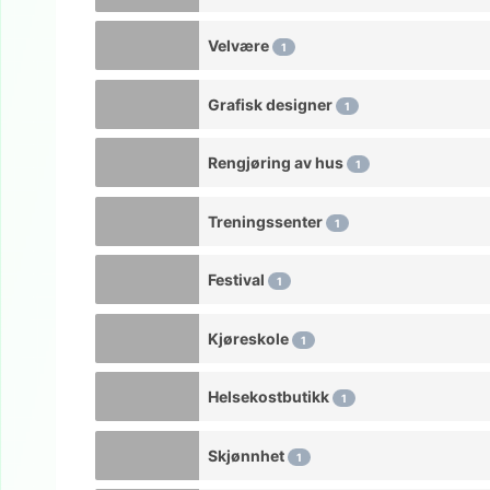
Velvære
1
Grafisk designer
1
Rengjøring av hus
1
Treningssenter
1
Festival
1
Kjøreskole
1
Helsekostbutikk
1
Skjønnhet
1