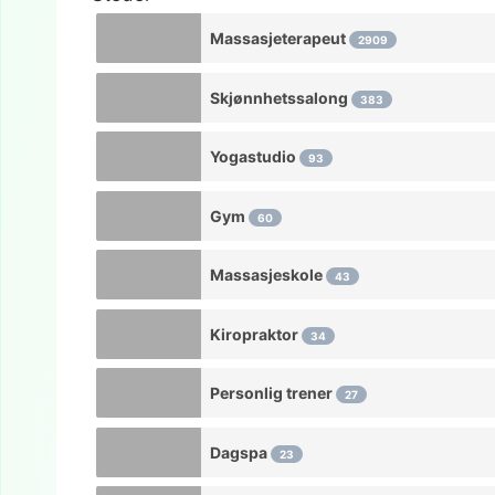
Massasjeterapeut
2909
Skjønnhetssalong
383
Yogastudio
93
Gym
60
Massasjeskole
43
Kiropraktor
34
Personlig trener
27
Dagspa
23