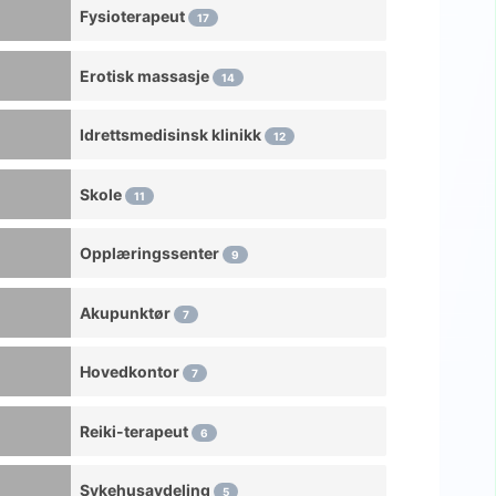
Fysioterapeut
Bonesetting hus
17
Bowlingbane
Erotisk massasje
14
Business to business-tjenester
Idrettsmedisinsk klinikk
Fotterapeut
12
Kiropraktor
Skole
11
Klesbutikk
Opplæringssenter
Treningssenter
9
Kommunalt helsesenter
Akupunktør
7
Hovedkontor
Hovedkontor
Kosmetisk tannlege
7
Kosmetikkbutikk
Reiki-terapeut
6
Rådgiver
Sykehusavdeling
5
Rådgiver