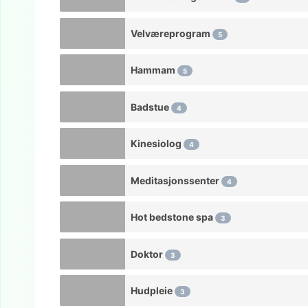
Velværeprogram
5
Hammam
5
Badstue
4
Kinesiolog
4
Meditasjonssenter
4
Hot bedstone spa
3
Doktor
3
Hudpleie
3