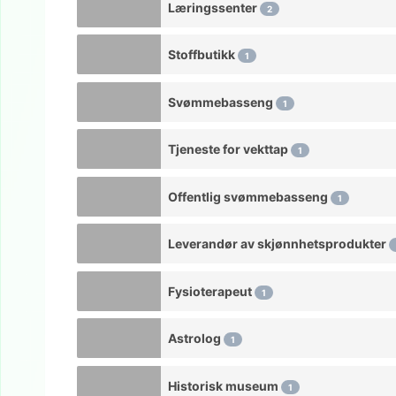
Læringssenter
2
Stoffbutikk
1
Svømmebasseng
1
Tjeneste for vekttap
1
Offentlig svømmebasseng
1
Leverandør av skjønnhetsprodukter
Fysioterapeut
1
Astrolog
1
Historisk museum
1