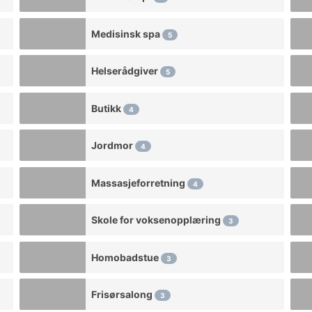
Medisinsk spa
5
Helserådgiver
5
Butikk
4
Jordmor
4
Massasjeforretning
4
Skole for voksenopplæring
3
Homobadstue
3
Frisørsalong
3