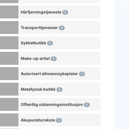
Helserådgiver
Hårfjerningstjeneste
1
Helsekostbutikk
Transporttjenester
Kursted
1
Helse spa
Sykkelbutikk
1
Historisk museum
Make-up artist
Utøver av holistisk medisin
1
Helsetjenester i hjemmet
Autorisert allmennsykepleier
1
Sykehusavdeling
Metafysisk butikk
Hot bedstone spa
1
Hotell
Offentlig utdanningsinstitusjon
1
Rengjøring av hus
Akupunkturskole
Hyperbarmedisinsk lege
1