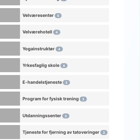
Kontorfellesskap
Velværesenter
5
Kraniosakralterapi
Velværehotell
4
Kulinarisk skole
Danseskole
Yogainstruktør
4
Dagspa
Yrkesfaglig skole
4
Tannpleier
Doktor
E-handelstjeneste
3
Hundetrener
Program for fysisk trening
3
Doula
Kjøreskole
Utdanningssenter
3
E-handelstjeneste
Tjeneste for fjerning av tatoveringer
3
Utdanningssenter