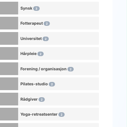
Utdanningsinstitusjon
Synsk
3
Elektronikkbutikk
Fotterapeut
2
Miljørettet helsevern
Erotisk massasje
Universitet
2
Stoffbutikk
Hårpleie
2
Ansiktsspa
Festival
Forening / organisasjon
2
Fiskespa
Pilates-studio
2
Treningssenter
Fotpleie
Rådgiver
2
Fotmassasjesalong
Yoga-retreatsenter
2
Møbelbutikk