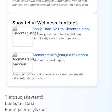
Nämä linkit ovat osa kumppanuuttamme Swehealthin
kanssa. Saatamme ansaita pienen palkkion ostoksista.
Suositellut Wellness-tuotteet
Bob ja Brad C2 Pro Hierontapistooli
Lämpö- ja kylmähoito. Täydellinen
kivunlievitykseen ja toipumiseen.
Aromaterapiaöljysarja diffuusorilla
Luo kotiin spa-ilmapiiri.
Amazonin yhteistyökumppanina saatamme ansaita
oikeutetuista ostoista.
Tietosuojakäytäntö
Lunasta listasi
Ehdot ja edellytykset