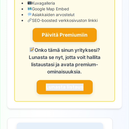
Kuvagalleria
Google Map Embed
Asiakkaiden arvostelut
SEO-boosted verkkosivuston linkki
Päivitä Premiumiin
Onko tämä sinun yrityksesi?
Lunasta se nyt, jotta voit hallita
listaustasi ja avata premium-
ominaisuuksia.
Lunasta listaus