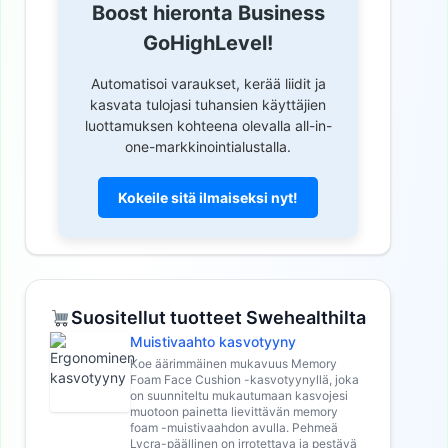
Boost hieronta Business
GoHighLevel!
Automatisoi varaukset, kerää liidit ja
kasvata tulojasi tuhansien käyttäjien
luottamuksen kohteena olevalla all-in-
one-markkinointialustalla.
Kokeile sitä ilmaiseksi nyt!
Suositellut tuotteet Swehealthilta
Muistivaahto kasvotyyny
Koe äärimmäinen mukavuus Memory
Foam Face Cushion -kasvotyynyllä, joka
on suunniteltu mukautumaan kasvojesi
muotoon painetta lievittävän memory
foam -muistivaahdon avulla. Pehmeä
Lycra-päällinen on irrotettava ja pestävä