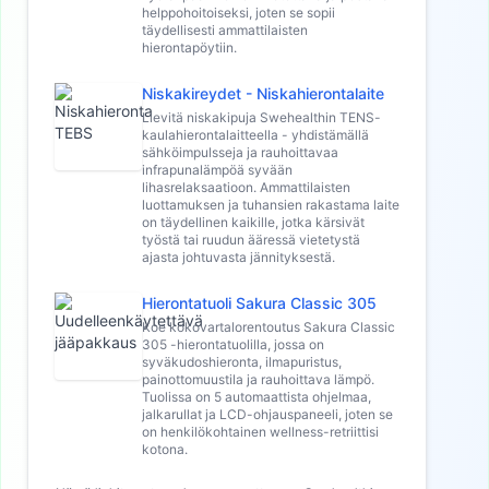
helppohoitoiseksi, joten se sopii
täydellisesti ammattilaisten
hierontapöytiin.
Niskakireydet - Niskahierontalaite
Lievitä niskakipuja Swehealthin TENS-
kaulahierontalaitteella - yhdistämällä
sähköimpulsseja ja rauhoittavaa
infrapunalämpöä syvään
lihasrelaksaatioon. Ammattilaisten
luottamuksen ja tuhansien rakastama laite
on täydellinen kaikille, jotka kärsivät
työstä tai ruudun ääressä vietetystä
ajasta johtuvasta jännityksestä.
Hierontatuoli Sakura Classic 305
Koe kokovartalorentoutus Sakura Classic
305 -hierontatuolilla, jossa on
syväkudoshieronta, ilmapuristus,
painottomuustila ja rauhoittava lämpö.
Tuolissa on 5 automaattista ohjelmaa,
jalkarullat ja LCD-ohjauspaneeli, joten se
on henkilökohtainen wellness-retriittisi
kotona.