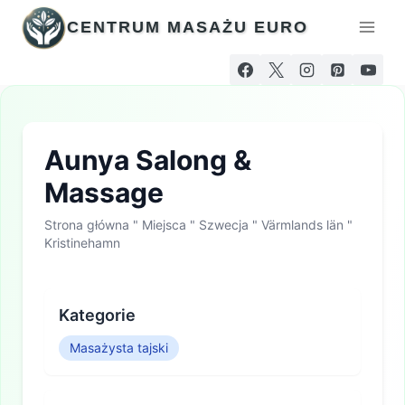
Przejdź
CENTRUM MASAŻU EURO
do
treści
Aunya Salong &
Massage
Strona główna
"
Miejsca
"
Szwecja
"
Värmlands län
"
Kristinehamn
Kategorie
Masażysta tajski