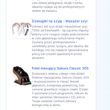
celu łatwej pielęgnacji, dzięki czemu
idealnie nadaje się do profesjonalnych
stołów do masażu.
Dziesiątki na szyję - Masażer szyi
Uśmierz ból szyi dzięki masażerowi szyi
TENS od Swehealth - łączącemu impulsy
elektryczne i kojące ciepło podczerwone
w celu głębokiego rozluźnienia mięśni.
Zaufany przez profesjonalistów i
uwielbiany przez tysiące, jest idealny dla
każdego, kto ma napięcie spowodowane
pracą lub czasem spędzanym przed
ekranem.
Fotel masujący Sakura Classic 305
Doświadcz relaksu całego ciała dzięki
fotelowi masującemu Sakura Classic 305
- wyposażonemu w masaż tkanek
głębokich, kompresję powietrzną, tryb
zerowej grawitacji i kojące ciepło. Dzięki
5 automatycznym programom, rolkom do
stóp i panelowi sterowania LCD, jest to
Twoje osobiste centrum odnowy
biologicznej w domu.