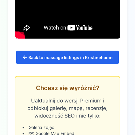
←
Back to massage listings in Kristinehamn
Chcesz się wyróżnić?
Uaktualnij do wersji Premium i
odblokuj galerię, mapę, recenzje,
widoczność SEO i nie tylko:
Galeria zdjęć
🗺️ Google Map Embed