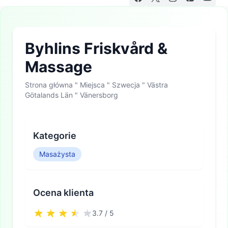
Byhlins Friskvård &
Massage
Strona główna
"
Miejsca
"
Szwecja
"
Västra
Götalands Län
"
Vänersborg
Kategorie
Masażysta
Ocena klienta
3.7 / 5