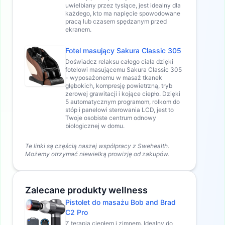
uwielbiany przez tysiące, jest idealny dla
każdego, kto ma napięcie spowodowane
pracą lub czasem spędzanym przed
ekranem.
Fotel masujący Sakura Classic 305
Doświadcz relaksu całego ciała dzięki
fotelowi masującemu Sakura Classic 305
- wyposażonemu w masaż tkanek
głębokich, kompresję powietrzną, tryb
zerowej grawitacji i kojące ciepło. Dzięki
5 automatycznym programom, rolkom do
stóp i panelowi sterowania LCD, jest to
Twoje osobiste centrum odnowy
biologicznej w domu.
Te linki są częścią naszej współpracy z Swehealth.
Możemy otrzymać niewielką prowizję od zakupów.
Zalecane produkty wellness
Pistolet do masażu Bob and Brad
C2 Pro
Z terapią ciepłem i zimnem. Idealny do