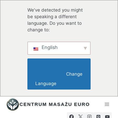
We've detected you might
be speaking a different
language. Do you want to
change to:
English
                        Change 
Language                    
Przejdź
CENTRUM MASAŻU EURO
do
treści