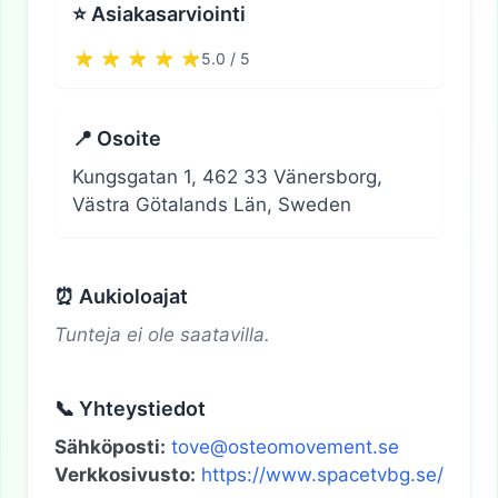
⭐ Asiakasarviointi
5.0 / 5
📍 Osoite
Kungsgatan 1, 462 33 Vänersborg,
Västra Götalands Län, Sweden
⏰ Aukioloajat
Tunteja ei ole saatavilla.
📞 Yhteystiedot
Sähköposti:
tove@osteomovement.se
Verkkosivusto:
https://www.spacetvbg.se/