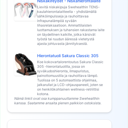
Niskakireydet - Niskahierontalaite
Lievitä niskakipuja Swehealthin TENS-
kaulahierontalaitteella - yhdistämällä
sähköimpulsseja ja rauhoittavaa
infrapunalämpöä syvään
lihasrelaksaatioon. Ammattilaisten
luottamuksen ja tuhansien rakastama laite
on täydellinen kaikille, jotka kärsivät
työstä tai ruudun ääressä vietetystä
ajasta johtuvasta jännityksestä.
Hierontatuoli Sakura Classic 305
Koe kokovartalorentoutus Sakura Classic
305 -hierontatuolilla, jossa on
syväkudoshieronta, ilmapuristus,
painottomuustila ja rauhoittava lämpö.
Tuolissa on 5 automaattista ohjelmaa,
jalkarullat ja LCD-ohjauspaneeli, joten se
on henkilökohtainen wellness-retriittisi
kotona.
Nämä linkit ovat osa kumppanuuttamme Swehealthin
kanssa. Saatamme ansaita pienen palkkion ostoksista.