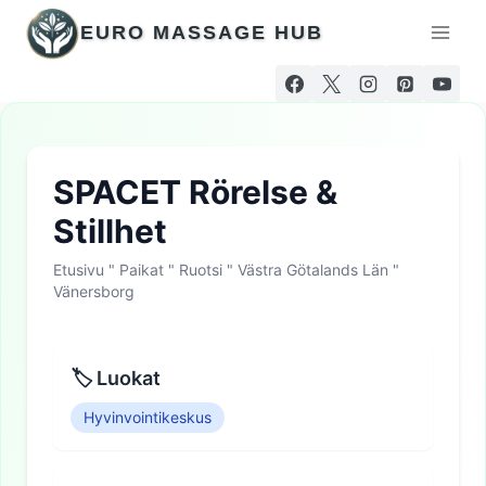
Siirry
EURO MASSAGE HUB
sisältöön
SPACET Rörelse &
Stillhet
Etusivu
"
Paikat
"
Ruotsi
"
Västra Götalands Län
"
Vänersborg
🏷 Luokat
Hyvinvointikeskus