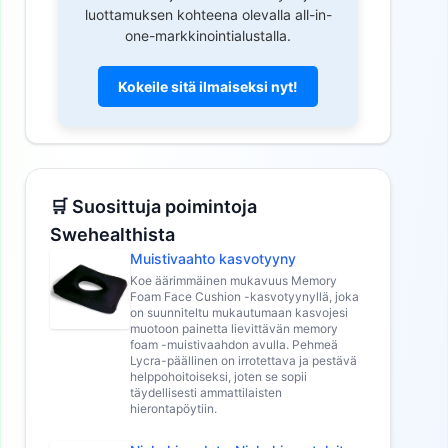
luottamuksen kohteena olevalla all-in-
one-markkinointialustalla.
Kokeile sitä ilmaiseksi nyt!
🛒 Suosittuja poimintoja
Swehealthista
Muistivaahto kasvotyyny
Koe äärimmäinen mukavuus Memory
Foam Face Cushion -kasvotyynyllä, joka
on suunniteltu mukautumaan kasvojesi
muotoon painetta lievittävän memory
foam -muistivaahdon avulla. Pehmeä
Lycra-päällinen on irrotettava ja pestävä
helppohoitoiseksi, joten se sopii
täydellisesti ammattilaisten
hierontapöytiin.