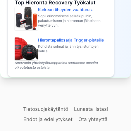
Top Hieronta Recovery Työkalut
Korkean tiheyden vaahtorulla
Sopii erinomaisesti selkäkipuihin,
palautumiseen ja hieronnan jälkeiseen
venyttelyyn.
Hierontapallosarja Trigger-pisteille
Kohdista solmut ja jännitys istuntojen
välillä.
Amazonin yhteistyökumppanina saatamme ansaita
oikeutetuista ostoista.
Tietosuojakäytäntö
Lunasta listasi
Ehdot ja edellytykset
Ota yhteyttä