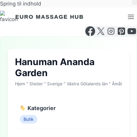
Spring til indhold
EURO MASSAGE HUB
Hanuman Ananda
Garden
Hjem
"
Steder
"
Sverige
"
Västra Götalands län
"
Åmål
Kategorier
Butik